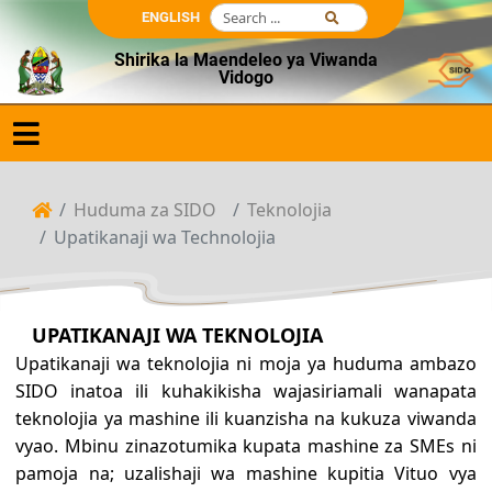
ENGLISH
Shirika la Maendeleo ya Viwanda
Vidogo
Huduma za SIDO
Teknolojia
Upatikanaji wa Technolojia
UPATIKANAJI WA TEKNOLOJIA
Upatikanaji wa teknolojia ni moja ya huduma ambazo
SIDO inatoa ili kuhakikisha wajasiriamali wanapata
teknolojia ya mashine ili kuanzisha na kukuza viwanda
vyao. Mbinu zinazotumika kupata mashine za SMEs ni
pamoja na; uzalishaji wa mashine kupitia Vituo vya