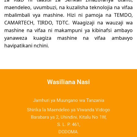
maendeleo, uvumbuzi, na kuzalisha teknolojia na vifaa
mbalimbali vya mashine. Hizi ni pamoja na TEMDO,
CAMARTECH, TIRDO, TDTC. Waagizaji na wauzaji wa
mashine na vifaa ni makampuni ya kibinafsi ambayo
yanaweza kuagiza mashine na vifaa ambavyo
havipatikani nchini.
Wasiliana Nasi
Jamhuri ya Muungano wa Tanzania
Shirika la Maendeleo ya Viwanda Vidogo
Barabara ya 2, Uhindini, Kitalu No 1W,
S. L. P. 461,
DODOMA.