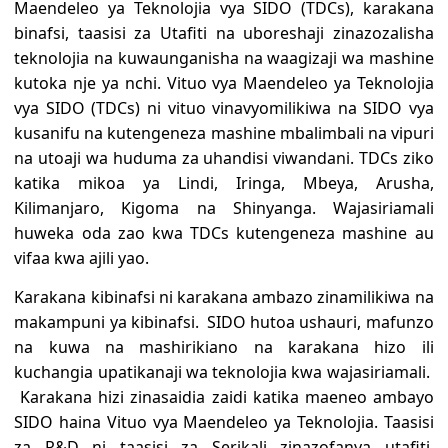
Maendeleo ya Teknolojia vya SIDO (TDCs), karakana
binafsi, taasisi za Utafiti na uboreshaji zinazozalisha
teknolojia na kuwaunganisha na waagizaji wa mashine
kutoka nje ya nchi. Vituo vya Maendeleo ya Teknolojia
vya SIDO (TDCs) ni vituo vinavyomilikiwa na SIDO vya
kusanifu na kutengeneza mashine mbalimbali na vipuri
na utoaji wa huduma za uhandisi viwandani. TDCs ziko
katika mikoa ya Lindi, Iringa, Mbeya, Arusha,
Kilimanjaro, Kigoma na Shinyanga. Wajasiriamali
huweka oda zao kwa TDCs kutengeneza mashine au
vifaa kwa ajili yao.
Karakana kibinafsi ni karakana ambazo zinamilikiwa na
makampuni ya kibinafsi. SIDO hutoa ushauri, mafunzo
na kuwa na mashirikiano na karakana hizo ili
kuchangia upatikanaji wa teknolojia kwa wajasiriamali.
Karakana hizi zinasaidia zaidi katika maeneo ambayo
SIDO haina Vituo vya Maendeleo ya Teknolojia. Taasisi
za R&D ni taasisi za Serikali zinazofanya utafiti,